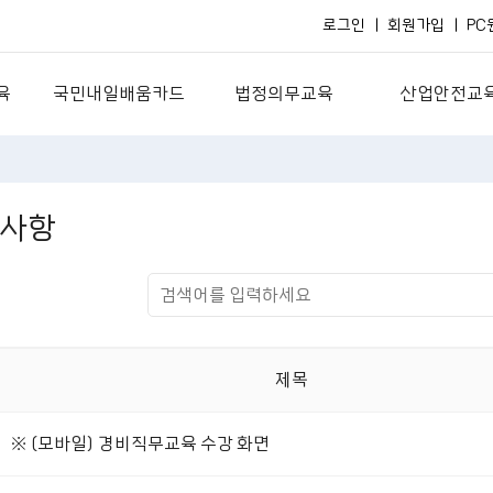
로그인
회원가입
PC
육
국민내일배움카드
법정의무교육
산업안전교
국민내일배움카드란?
법정필수
산업안전(보건
국민내일배움카드
의료기관
산업안전(서비
사항
스
보육기관
산업안전(제조
팅
경영관리
산업안전(건설
획
보호·이해·예방교육
산업안전(유통
경비교육
산업안전(기타
제목
관리감독자
신규채용자
※ (모바일) 경비직무교육 수강 화면
산업안전자료