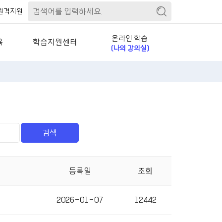
원격지원
온라인 학습
육
학습지원센터
(나의 강의실)
)
공지사항
수강관리
스)
자주묻는질문
신청/결제 관리
)
학습자료실
상담관리
)
교육문의
회원정보 관리
)
경력개발자료실
)
1:1문의
등록일
조회
PC원격지원
2026-01-07
12442
실