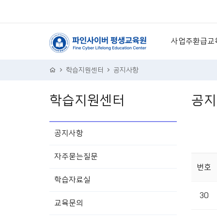
사업주환급교
4차산업 ·IT
학습지원센터
공지사항
의료서비스
학습지원센터
공지
리더십·비즈니
세일즈 ·마케
공지사항
경영·경제·기
자주묻는질문
번호
학습자료실
30
교육문의