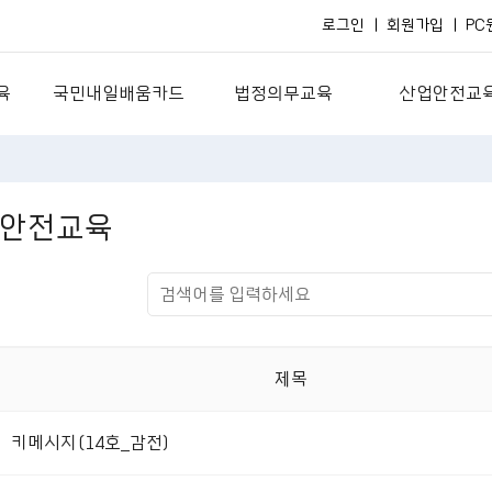
로그인
회원가입
PC
육
국민내일배움카드
법정의무교육
산업안전교
국민내일배움카드란?
법정필수
산업안전(보건
국민내일배움카드
의료기관
산업안전(서비
안전교육
스
보육기관
산업안전(제조
팅
경영관리
산업안전(건설
획
보호·이해·예방교육
산업안전(유통
경비교육
산업안전(기타
제목
관리감독자
신규채용자
키메시지(14호_감전)
산업안전자료