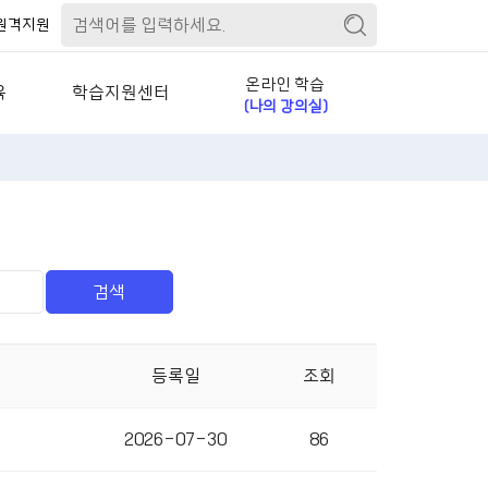
원격지원
온라인 학습
육
학습지원센터
(나의 강의실)
)
공지사항
수강관리
스)
자주묻는질문
신청/결제 관리
)
학습자료실
상담관리
)
교육문의
회원정보 관리
)
경력개발자료실
)
1:1문의
등록일
조회
PC원격지원
2026-07-30
86
실