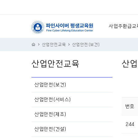
사업주환급교
4차산업 ·IT
산업안전교육
산업안전(보건)
의료서비스
산업안전교육
산업
리더십·비즈니
세일즈 ·마케
산업안전(보건)
경영·경제·기
산업안전(서비스)
번호
산업안전(제조)
244
산업안전(건설)